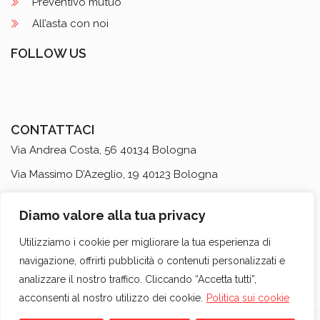
Preventivo mutuo
All’asta con noi
FOLLOW US
CONTATTACI
Via Andrea Costa, 56 40134 Bologna
Via Massimo D’Azeglio, 19 40123 Bologna
Dept. Locazioni Brevi
via Massimo D’Azeglio, 35 40123
Diamo valore alla tua privacy
Bologna
+39 051 431895
Utilizziamo i cookie per migliorare la tua esperienza di
navigazione, offrirti pubblicità o contenuti personalizzati e
info@realkasa.it
analizzare il nostro traffico. Cliccando “Accetta tutti”,
acconsenti al nostro utilizzo dei cookie.
Politica sui cookie
Immobili
Chi Siamo
Servizi
Blog
Contatti