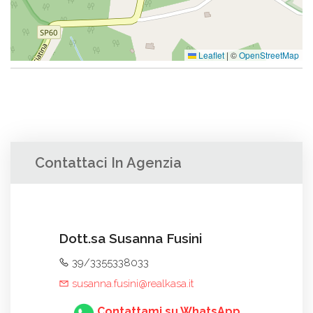
Leaflet
|
©
OpenStreetMap
Contattaci In Agenzia
Dott.sa Susanna Fusini
39/3355338033
susanna.fusini@realkasa.it
Contattami su WhatsApp