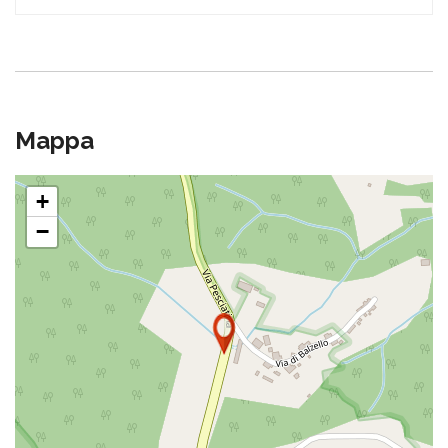
Mappa
+
−