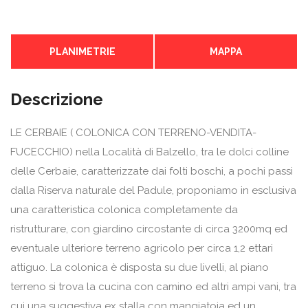
PLANIMETRIE
MAPPA
Descrizione
LE CERBAIE ( COLONICA CON TERRENO-VENDITA-
FUCECCHIO) nella Località di Balzello, tra le dolci colline
delle Cerbaie, caratterizzate dai folti boschi, a pochi passi
dalla Riserva naturale del Padule, proponiamo in esclusiva
una caratteristica colonica completamente da
ristrutturare, con giardino circostante di circa 3200mq ed
eventuale ulteriore terreno agricolo per circa 1,2 ettari
attiguo. La colonica è disposta su due livelli, al piano
terreno si trova la cucina con camino ed altri ampi vani, tra
cui una suggestiva ex stalla con mangiatoia ed un