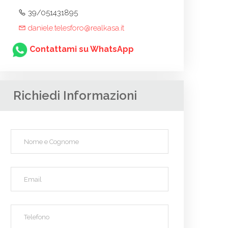
39/051431895
daniele.telesforo@realkasa.it
Contattami su WhatsApp
Richiedi Informazioni