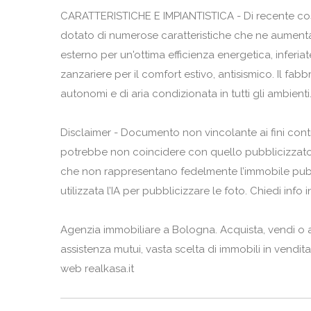
CARATTERISTICHE E IMPIANTISTICA - Di recente cost
dotato di numerose caratteristiche che ne aumentan
esterno per un'ottima efficienza energetica, inferia
zanzariere per il comfort estivo, antisismico. Il fab
autonomi e di aria condizionata in tutti gli ambienti
Disclaimer - Documento non vincolante ai fini contrat
potrebbe non coincidere con quello pubblicizzato
che non rappresentano fedelmente l’immobile pubbl
utilizzata l’IA per pubblicizzare le foto. Chiedi info 
Agenzia immobiliare a Bologna. Acquista, vendi o af
assistenza mutui, vasta scelta di immobili in vendita 
web realkasa.it