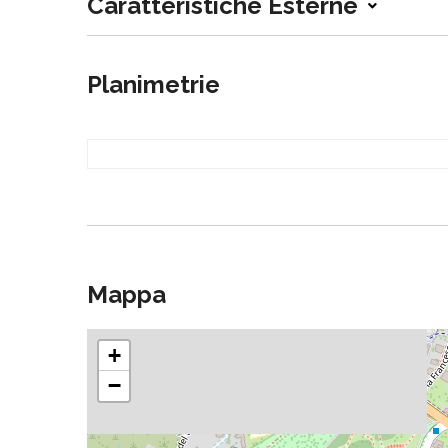
Caratteristiche Esterne
Planimetrie
Mappa
+
−