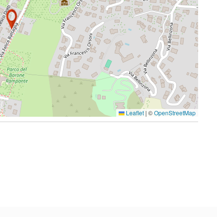
Leaflet
|
©
OpenStreetMap