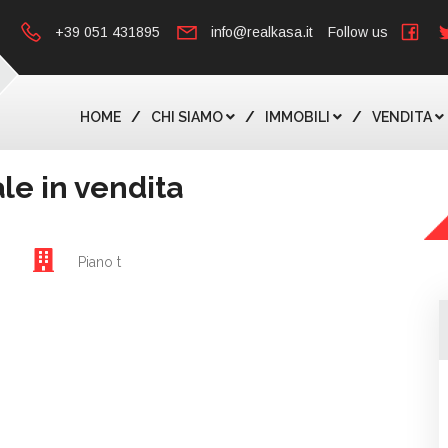
+39 051 431895
info@realkasa.it
Follow us
HOME
CHI SIAMO
IMMOBILI
VENDITA
e in vendita
Piano t