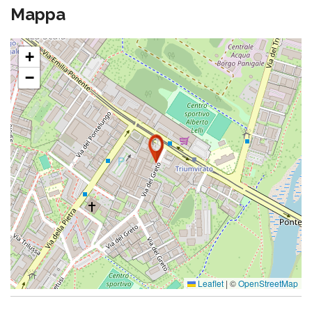
Mappa
+
−
Leaflet
|
©
OpenStreetMap