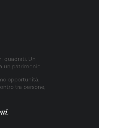
i quadrati. Un
a un patrimonio.
amo opportunità,
ontro tra persone,
ni.