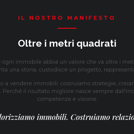
IL NOSTRO MANIFESTO
Oltre i metri quadrati
ogni immobile abbia un valore che va oltre i metr
ta una storia, custodisce un progetto, rappresent
o a vendere immobili: costruiamo strategie, crei
 Perché il risultato migliore nasce sempre dall'inc
competenze e visione.
lorizziamo immobili. Costruiamo relazio