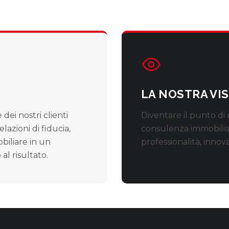
LA NOSTRA VI
dei nostri clienti
Diventare il punto di
azioni di fiducia,
consulenza immobilia
iliare in un
professionalità, innov
al risultato.