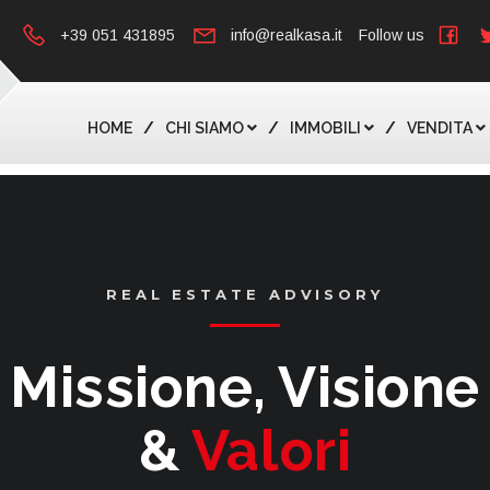
+39 051 431895
info@realkasa.it
Follow us
HOME
CHI SIAMO
IMMOBILI
VENDITA
REAL ESTATE ADVISORY
Missione, Visione
&
Valori