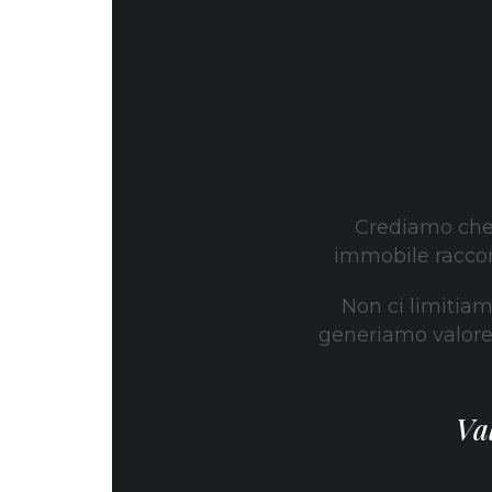
Crediamo che 
immobile raccon
Non ci limitiam
generiamo valore.
Va