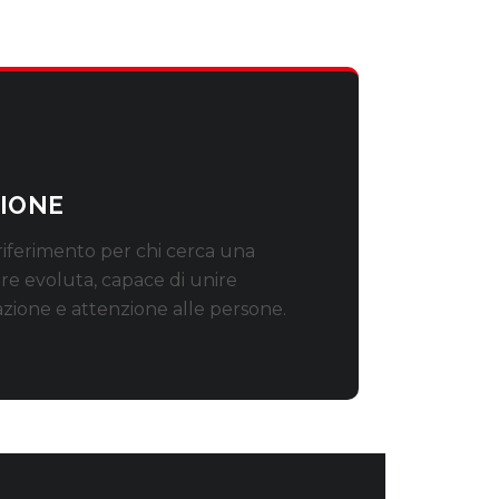
SIONE
 riferimento per chi cerca una
re evoluta, capace di unire
azione e attenzione alle persone.