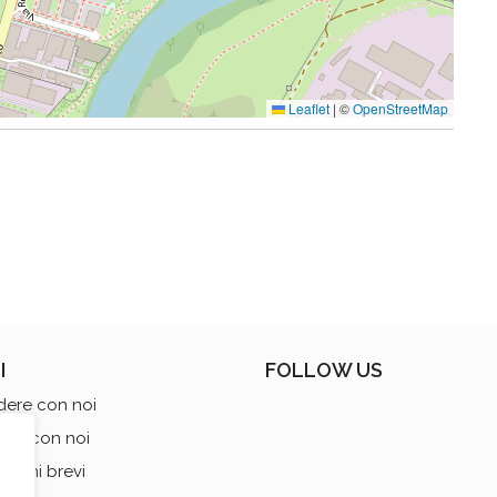
Leaflet
|
©
OpenStreetMap
I
FOLLOW US
dere con noi
ttare con noi
zioni brevi