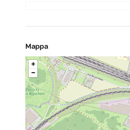
Mappa
+
−