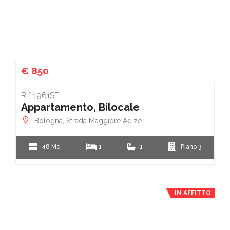
€ 850
Rif. 1961SF
Appartamento, Bilocale
Bologna, Strada Maggiore Ad.ze
48 Mq
1
1
Piano 3
IN AFFITTO