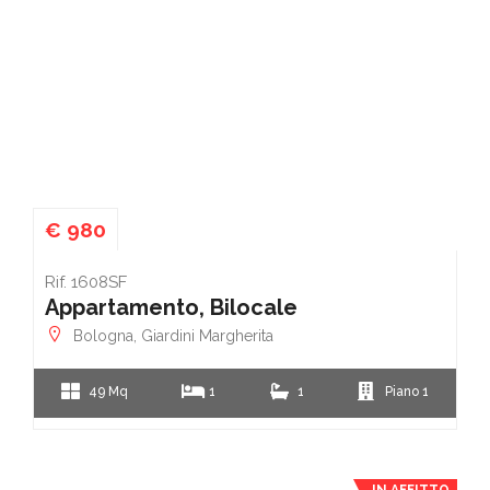
€ 980
Rif. 1608SF
Appartamento, Bilocale
Bologna, Giardini Margherita
49 Mq
1
1
Piano 1
IN AFFITTO