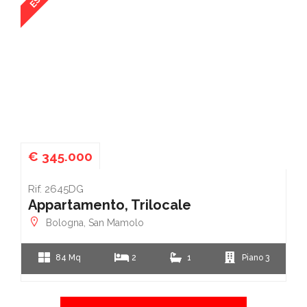
€ 345.000
Rif. 2645DG
Appartamento, Trilocale
Bologna, San Mamolo
84 Mq
2
1
Piano 3