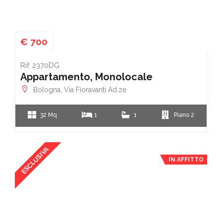
€ 700
Rif. 2370DG
Appartamento, Monolocale
Bologna, Via Fioravanti Ad.ze
32 Mq
1
1
Piano 2
ESCLUSIVA
IN AFFITTO