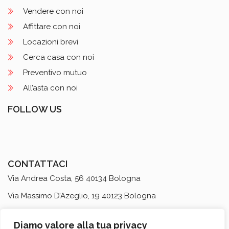
Vendere con noi
Affittare con noi
Locazioni brevi
Cerca casa con noi
Preventivo mutuo
All’asta con noi
FOLLOW US
CONTATTACI
Via Andrea Costa, 56 40134 Bologna
Via Massimo D’Azeglio, 19 40123 Bologna
Dept. Locazioni Brevi
via Massimo D’Azeglio, 35 40123
Diamo valore alla tua privacy
Bologna