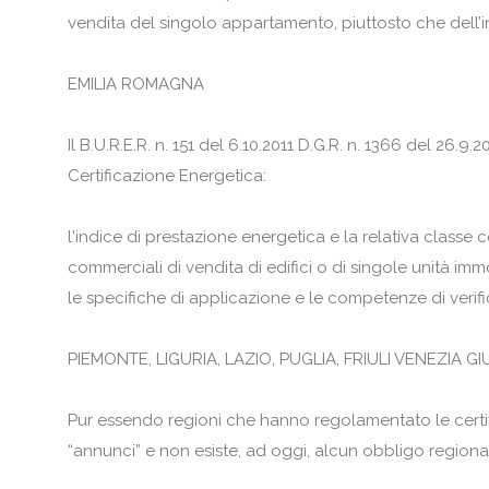
vendita del singolo appartamento, piuttosto che dell’in
EMILIA ROMAGNA
Il B.U.R.E.R. n. 151 del 6.10.2011 D.G.R. n. 1366 del 26.
Certificazione Energetica:
l'indice di prestazione energetica e la relativa classe c
commerciali di vendita di edifici o di singole unità i
le specifiche di applicazione e le competenze di verifi
PIEMONTE, LIGURIA, LAZIO, PUGLIA, FRIULI VENEZIA GI
Pur essendo regioni che hanno regolamentato le certif
“annunci” e non esiste, ad oggi, alcun obbligo regional