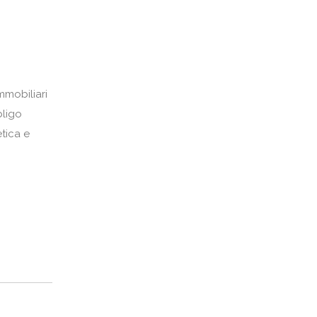
mobiliari
bligo
tica e