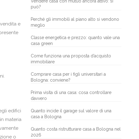
Vendere casa con mutuo ancora attivo: si
può?
Perché gli immobili al piano alto si vendono
 vendita e
meglio
 presente
Classe energetica e prezzo: quanto vale una
casa green
Come funziona una proposta d’acquisto
immobiliare
Comprare casa per i figli universitari a
ni.
Bologna: conviene?
Prima visita di una casa: cosa controllare
davvero
li edifici
Quanto incide il garage sul valore di una
casa a Bologna
in materia
tivamente
Quanto costa ristrutturare casa a Bologna nel
2026
azione o