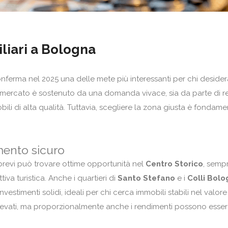
liari a Bologna
onferma nel 2025 una delle mete più interessanti per chi desider
Il mercato è sostenuto da una domanda vivace, sia da parte di re
obili di alta qualità. Tuttavia, scegliere la zona giusta è fondam
imento sicuro
ti brevi può trovare ottime opportunità nel
Centro Storico
, semp
ttiva turistica. Anche i quartieri di
Santo Stefano
e i
Colli Bolo
estimenti solidi, ideali per chi cerca immobili stabili nel valore
levati, ma proporzionalmente anche i rendimenti possono esse