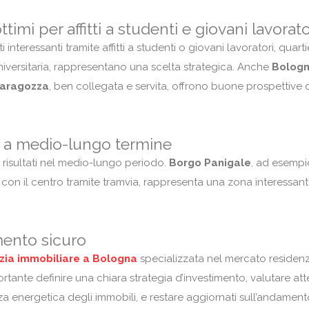
ttimi per affitti a studenti e giovani lavorato
nteressanti tramite affitti a studenti o giovani lavoratori, quart
universitaria, rappresentano una scelta strategica. Anche
Bologn
Saragozza
, ben collegata e servita, offrono buone prospettive d
à a medio-lungo termine
mi risultati nel medio-lungo periodo.
Borgo Panigale
, ad esempi
o con il centro tramite tramvia, rappresenta una zona interessant
mento sicuro
zia immobiliare a Bologna
specializzata nel mercato residenz
portante definire una chiara strategia d’investimento, valutare a
ienza energetica degli immobili, e restare aggiornati sull’andamen