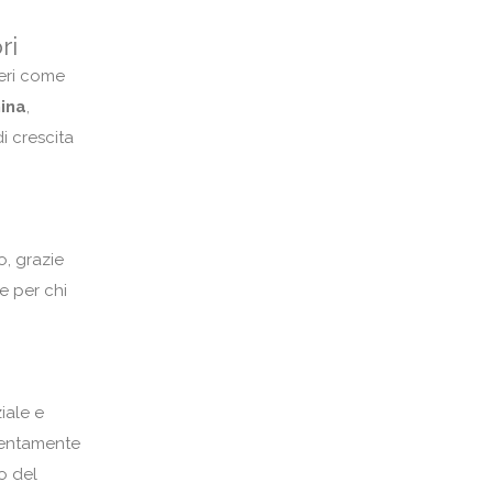
ri
ieri come
ina
,
i crescita
o, grazie
e per chi
iale e
ttentamente
to del