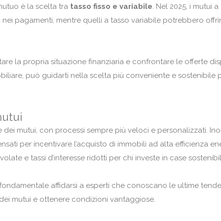
mutuo è la scelta tra
tasso fisso e variabile
. Nel 2025, i mutui a
tà nei pagamenti, mentre quelli a tasso variabile potrebbero offri
are la propria situazione finanziaria e confrontare le offerte disp
biliare, può guidarti nella scelta più conveniente e sostenibile p
mutui
 dei mutui, con processi sempre più veloci e personalizzati. Inolt
ensati per incentivare l’acquisto di immobili ad alta efficienza en
te e tassi d’interesse ridotti per chi investe in case sostenibil
 fondamentale affidarsi a esperti che conoscano le ultime tend
 dei mutui e ottenere condizioni vantaggiose.