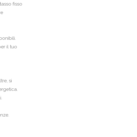
 tasso fisso
re
onibili.
er il tuo
re, si
ergetica.
i.
enze.