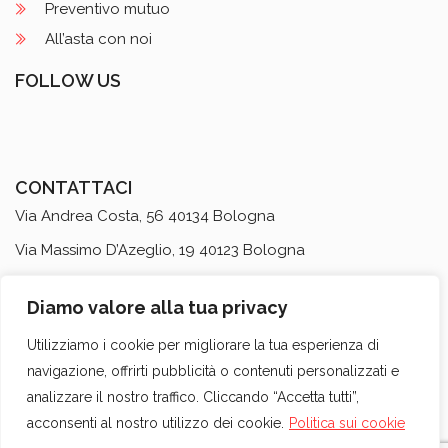
Preventivo mutuo
All’asta con noi
FOLLOW US
CONTATTACI
Via Andrea Costa, 56 40134 Bologna
Via Massimo D’Azeglio, 19 40123 Bologna
Dept. Locazioni Brevi
via Massimo D’Azeglio, 35 40123
Diamo valore alla tua privacy
Bologna
+39 051 431895
Utilizziamo i cookie per migliorare la tua esperienza di
navigazione, offrirti pubblicità o contenuti personalizzati e
info@realkasa.it
analizzare il nostro traffico. Cliccando “Accetta tutti”,
acconsenti al nostro utilizzo dei cookie.
Politica sui cookie
Immobili
Chi Siamo
Servizi
Blog
Contatti